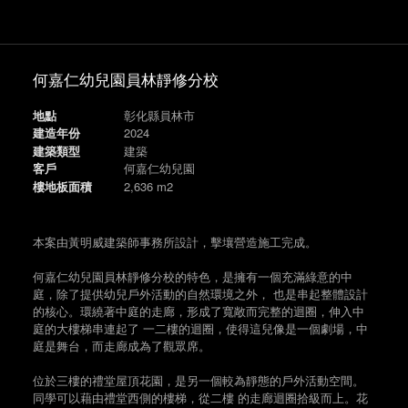
何嘉仁幼兒園員林靜修分校
地點
彰化縣員林市
建造年份
2024
建築類型
建築
客戶
何嘉仁幼兒園
樓地板面積
2,636 m
2
本案由黃明威建築師事務所設計，擊壤營造施工完成。
何嘉仁幼兒園員林靜修分校的特色，是擁有一個充滿綠意的中
庭，除了提供幼兒戶外活動的自然環境之外， 也是串起整體設計
的核心。環繞著中庭的走廊，形成了寬敞而完整的迴圈，伸入中
庭的大樓梯串連起了 一二樓的迴圈，使得這兒像是一個劇場，中
庭是舞台，而走廊成為了觀眾席。
位於三樓的禮堂屋頂花園，是另一個較為靜態的戶外活動空間。
同學可以藉由禮堂西側的樓梯，從二樓 的走廊迴圈拾級而上。花