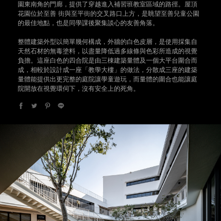
園東南角的門廊，提供了穿越進入補習班教室區域的路徑。屋頂
花園位於至善 街與至平街的交叉路口上方，是眺望至善兒童公園
的最佳地點，也是同學課後聚集談心的友善角落。
整體建築外型以簡單幾何構成，外牆的白色皮層，是使用採集自
天然石材的無毒塗料，以盡量降低過多線條與色彩所造成的視覺
負擔。這座白色的四合院是由三棟建築量體及一個大平台圍合而
成，相較於設計成一座「教學大樓」的做法，分散成三座的建築
量體能提供出更完整的庭院讓學童遊玩，而量體的圍合也能讓庭
院開放在視覺環伺下，沒有安全上的死角。