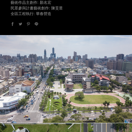
藝術作品主創作: 顏名宏
民眾參與計畫藝術創作: 陳旻昱
全區工程執行: 華春營造