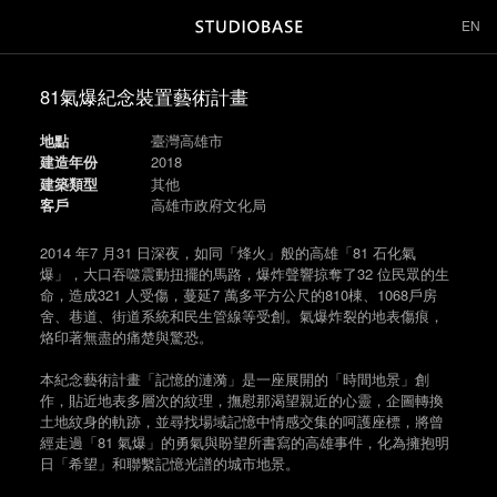
EN
81氣爆紀念裝置藝術計畫
地點
臺灣高雄市
建造年份
2018
建築類型
其他
客戶
高雄市政府文化局
2014 年7 月31 日深夜，如同「烽火」般的高雄「81 石化氣
爆」，大口吞噬震動扭擺的馬路，爆炸聲響掠奪了32 位民眾的生
命，造成321 人受傷，蔓延7 萬多平方公尺的810棟、1068戶房
舍、巷道、街道系統和民生管線等受創。氣爆炸裂的地表傷痕，
烙印著無盡的痛楚與驚恐。
本紀念藝術計畫「記憶的漣漪」是一座展開的「時間地景」創
作，貼近地表多層次的紋理，撫慰那渴望親近的心靈，企圖轉換
土地紋身的軌跡，並尋找場域記憶中情感交集的呵護座標，將曾
經走過「81 氣爆」的勇氣與盼望所書寫的高雄事件，化為擁抱明
日「希望」和聯繫記憶光譜的城市地景。