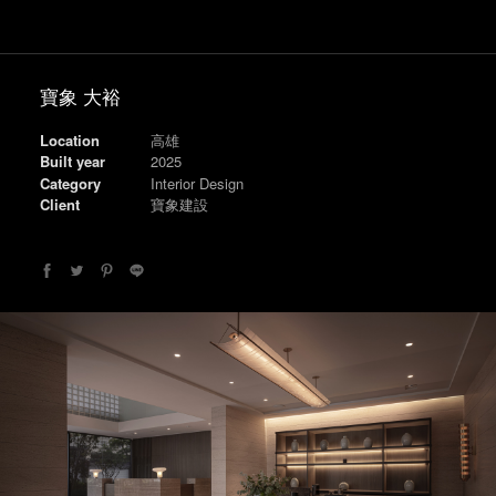
寶象 大裕
Location
高雄
Built year
2025
Category
Interior Design
Client
寶象建設