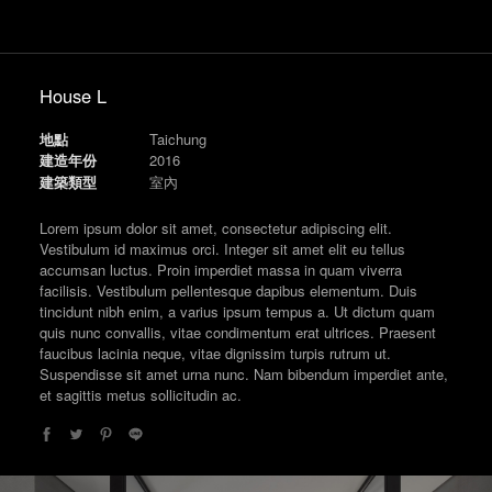
House L
地點
Taichung
建造年份
2016
建築類型
室內
Lorem ipsum dolor sit amet, consectetur adipiscing elit.
Vestibulum id maximus orci. Integer sit amet elit eu tellus
accumsan luctus. Proin imperdiet massa in quam viverra
facilisis. Vestibulum pellentesque dapibus elementum. Duis
tincidunt nibh enim, a varius ipsum tempus a. Ut dictum quam
quis nunc convallis, vitae condimentum erat ultrices. Praesent
faucibus lacinia neque, vitae dignissim turpis rutrum ut.
Suspendisse sit amet urna nunc. Nam bibendum imperdiet ante,
et sagittis metus sollicitudin ac.